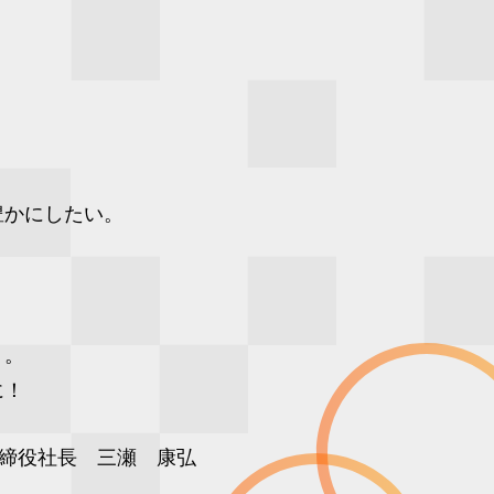
豊かにしたい。
。
う。
に！
締役社長 三瀬 康弘