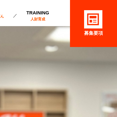
TRAINING
どん
人財育成
募集要項