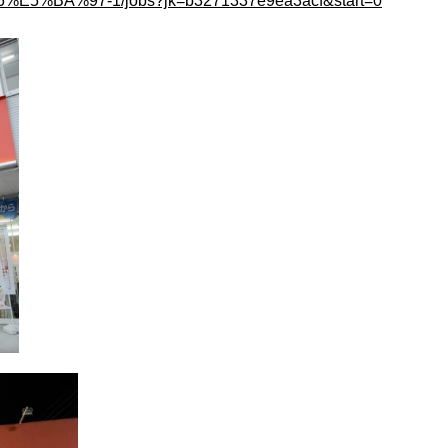
%BA%97-1/jobs?jk=b3271337e9ea3acf&start=0