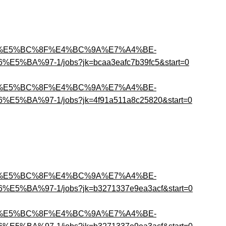
A0%AA%E5%BC%8F%E4%BC%9A%E7%A4%BE-
BA%97-1/jobs?jk=bcaa3eafc7b39fc5&start=0
A0%AA%E5%BC%8F%E4%BC%9A%E7%A4%BE-
BA%97-1/jobs?jk=4f91a511a8c25820&start=0
A0%AA%E5%BC%8F%E4%BC%9A%E7%A4%BE-
%BA%97-1/jobs?jk=b3271337e9ea3acf&start=0
A0%AA%E5%BC%8F%E4%BC%9A%E7%A4%BE-