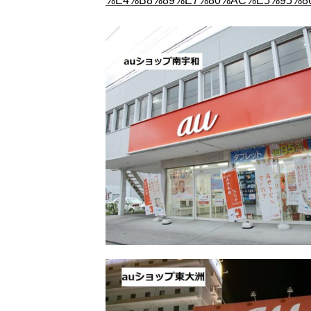
%E4%B8%89%E7%80%AC%E5%95%86%E5