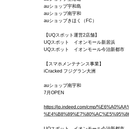
auショップ宇和島
auショップ南宇和
auショップきほく（FC）
【UQスポット運営2店舗】
UQスポット イオンモール新居浜
UQスポット イオンモール今治新都市
【スマホメンテナンス事業】
iCracked フジグラン大洲
auショップ南宇和
7月OPEN
https://jp.indeed.com/cmp/%E6%
%E4%B8%89%E7%80%AC%E5%95%86%
UQスポット イオンモール今治新都市