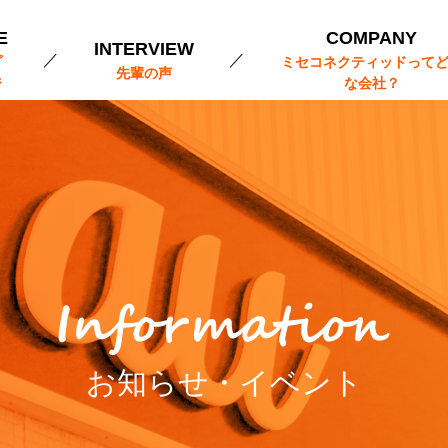
E
COMPANY
INTERVIEW
プ
ミセコネクティッドって
先輩の声
ジ
な会社？
お知らせ・イベント